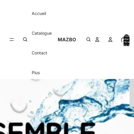
Ignorer et passer au contenu
Accueil
Catalogue
Nombre
MAZBO
total
d’articles
0
dans le
panier: 0
Contact
Plus
Passer aux informations sur le produit